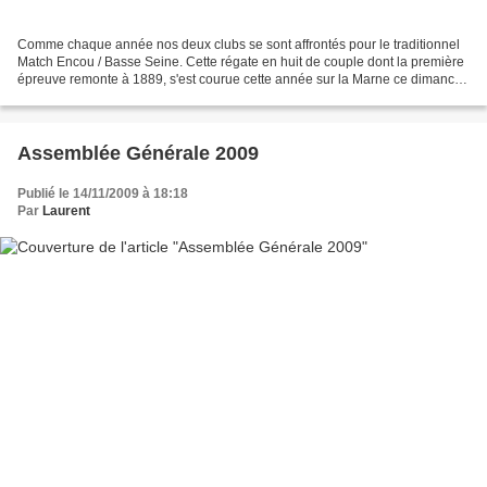
Comme chaque année nos deux clubs se sont affrontés pour le traditionnel
Match Encou / Basse Seine. Cette régate en huit de couple dont la première
épreuve remonte à 1889, s'est courue cette année sur la Marne ce dimanche
22 novembre. Bravo à nos séniors...
Assemblée Générale 2009
Publié le 14/11/2009 à 18:18
Par
Laurent