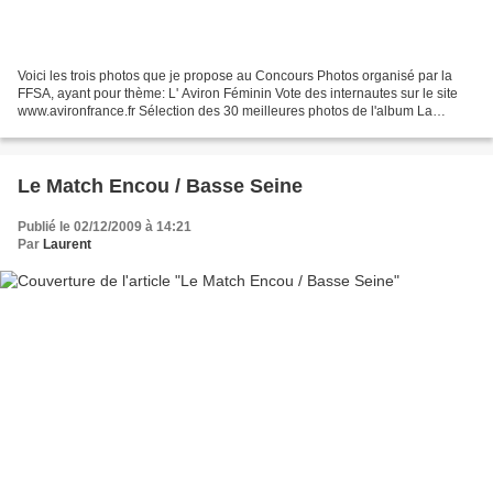
Voici les trois photos que je propose au Concours Photos organisé par la
FFSA, ayant pour thème: L' Aviron Féminin Vote des internautes sur le site
www.avironfrance.fr Sélection des 30 meilleures photos de l'album La
première étape du concours est la...
Le Match Encou / Basse Seine
Publié le 02/12/2009 à 14:21
Par
Laurent