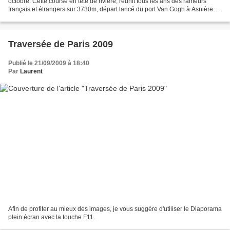
octobre. Cette course en tête de rivière, réunit tous les ans des rameurs
français et étrangers sur 3730m, départ lancé du port Van Gogh à Asnières
et arrivée devant le club de...
Traversée de Paris 2009
Publié le 21/09/2009 à 18:40
Par
Laurent
Afin de profiter au mieux des images, je vous suggère d'utiliser le Diaporama
plein écran avec la touche F11.