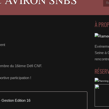
À PRO
ent
Evénemen
Seine à 
rencontr
écembre du 16ème Défi CNF.
RÉSER
rtive participation !
 Gestion Edition 16