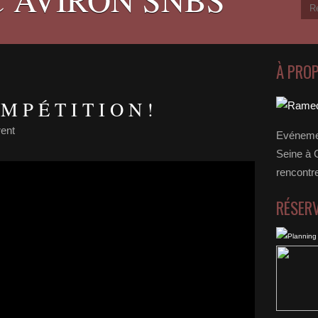
À PRO
 P É T I T I O N !
ent
Evénemen
Seine à 
rencontr
RÉSER