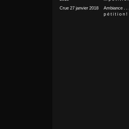
Crue 27 janvier 2018
Ambiance . . 
p é t i t i o n !