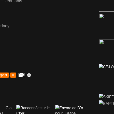
ff Débutants
ydney
epost
0