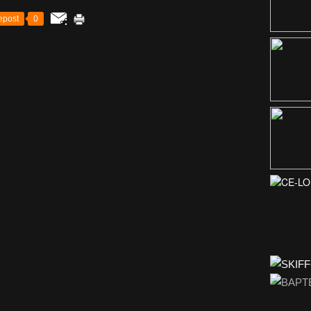
epost
0