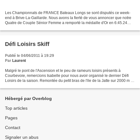
Les Championnats de FRANCE Bateaux Longs se sont disputés ce week-
end à Brive-La-Gaillarde. Nous avons la fierté de vous annoncer que notre
Quatre de Couple Sénior Femme a remporté la médaille d'Or en 6:45.24
devant Grenoble et Rouen. Toutes nos félicitations...
Défi Loisirs Skiff
Publié le 04/06/2011 à 19:29
Par
Laurent
Malgré le pont de l'Ascension et le peu de rameurs loisirs présents à
Courbevoie, remercions Isabelle pour nous avoir organisé le dernier Défi
Loisirs de la saison. Remontée du petit bras de l'ile de la Jatte sur 2000 m en
Skiff. Les résultats ICI.
Hébergé par Overblog
Top articles
Pages
Contact
Signaler un abus