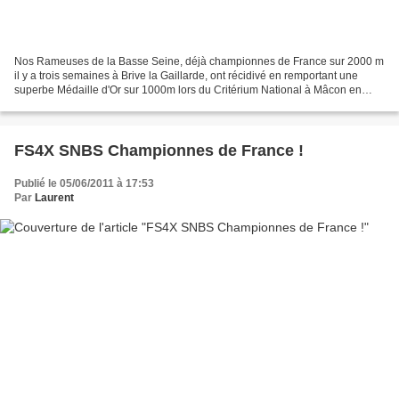
Nos Rameuses de la Basse Seine, déjà championnes de France sur 2000 m
il y a trois semaines à Brive la Gaillarde, ont récidivé en remportant une
superbe Médaille d'Or sur 1000m lors du Critérium National à Mâcon en
3:17.60 devant Reims et Avignon. Bravo...
FS4X SNBS Championnes de France !
Publié le 05/06/2011 à 17:53
Par
Laurent