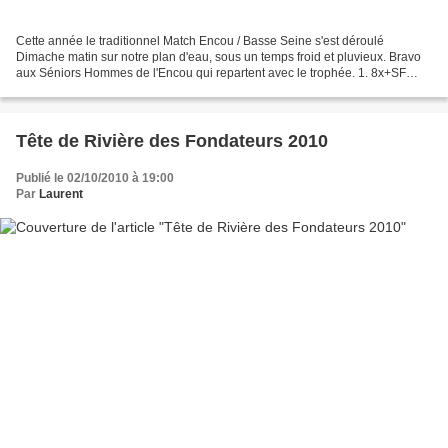
Cette année le traditionnel Match Encou / Basse Seine s'est déroulé
Dimache matin sur notre plan d'eau, sous un temps froid et pluvieux. Bravo
aux Séniors Hommes de l'Encou qui repartent avec le trophée. 1. 8x+SF
4000m Encou-Basse Seine : victoire de...
Tête de Rivière des Fondateurs 2010
Publié le 02/10/2010 à 19:00
Par
Laurent