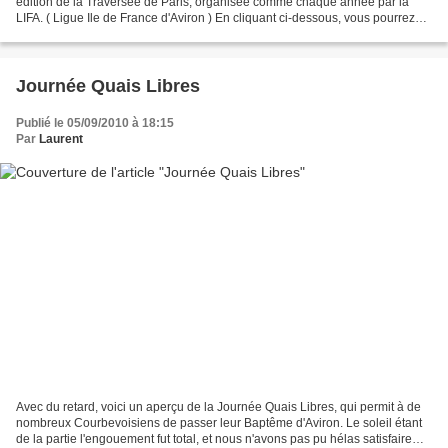
édition de la Traversée de Paris, organisée comme chaque année par la
LIFA. ( Ligue Ile de France d'Aviron ) En cliquant ci-dessous, vous pourrez
suivre ma Randonnée Photographi...
Journée Quais Libres
Publié le 05/09/2010 à 18:15
Par
Laurent
Avec du retard, voici un aperçu de la Journée Quais Libres, qui permit à de
nombreux Courbevoisiens de passer leur Baptême d'Aviron. Le soleil étant
de la partie l'engouement fut total, et nous n'avons pas pu hélas satisfaire