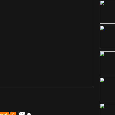
epost
0