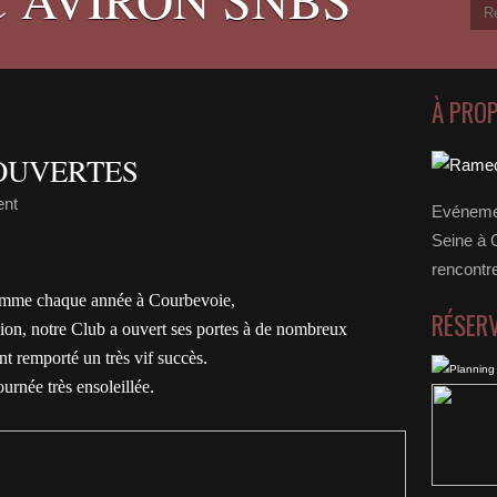
À PRO
OUVERTES
ent
Evénemen
Seine à 
rencontr
comme chaque année à Courbevoie,
RÉSER
sion, notre Club a ouvert ses portes à de nombreux
t remporté un très vif succès.
urnée très ensoleillée.