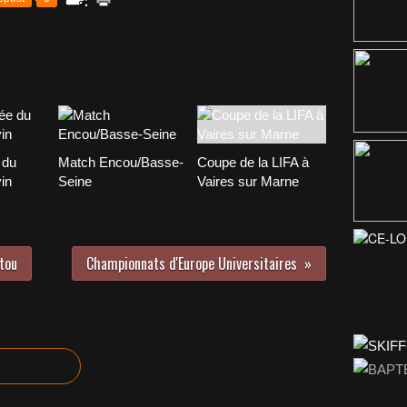
 du
Match Encou/Basse-
Coupe de la LIFA à
in
Seine
Vaires sur Marne
tou
Championnats d'Europe Universitaires