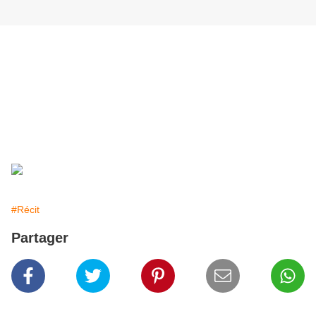
Les cadets de la Basse Seine ont eu le privilège et l’honneur de
rencontrer deux de nos rameurs Français, médaillés
paralympique, Perle Bouge et Stéphane Tardieu, Médaillés
d’argent en Double Bras tronc, Londres 2012.
Emotion pour nos jeunes devant ces grands sportifs, et quel
bonheur de tenir cette belle médaille d’argent !
Le Président de la SNBS
Aviron Courbevoie.
Pascal PERON
#Récit
Partager