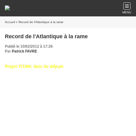
MENU
Accueil
» Record de l'Atlantique à la rame
Record de l'Atlantique à la rame
Publié le 10/02/2012 à 17:26
Par
Patrick FAVRE
Projet TITAN: Avis de départ
Bonjour,
Je partirai dans 2 jours Samedi 11 février prochain à partir d'Orly (6h) en
compagnie de Franck Festor, autre français invité à la dernière minute
pour se joindre à cette tentative de record de traversée de l'Atlantique à
la rame (record à battre 32 jours).
Nous serons 8 à bord du bateau TITAN, bateau conçu spécialement
pour cette tentative par un Anglais Simon Chalk, Skipper du bateau, qui
a déjà 5 traversées de l'Atlantique à la rame à son actif.
Je m'occuperai plus particulièrement du routage avec Simon Chalk.
Romain Vergé, vainqueur de la course Sénégal Guyane à la rame en
2006 devant moi, Christian Dumard, mon routeur lors de cette même
course en 2006 et 2009 et Antoine Besnier, routeur de Romain Vergé en