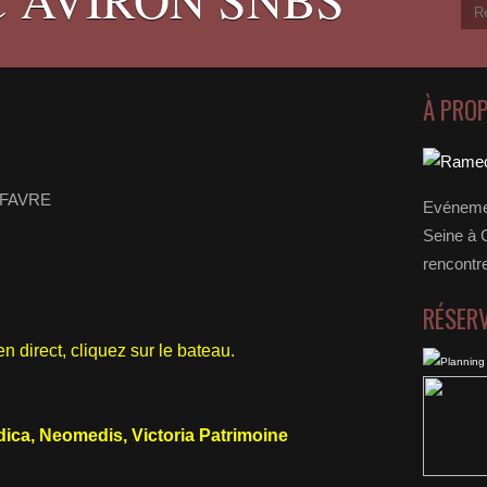
À PRO
k FAVRE
Evénemen
Seine à 
rencontr
RÉSER
en direct, cliquez sur le bateau.
ica, Neomedis, Victoria Patrimoine